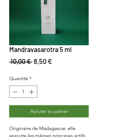
Mandravasarotra 5 ml
Prix original
Prix promotionnel
 10,00 € 
8,50 €
Quantité
*
Ajouter au panier
Originaire de Madagascar, elle
apporte les mêmes principes actifs