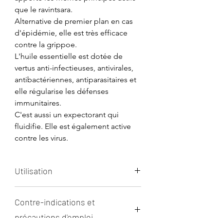
que le ravintsara.
Alternative de premier plan en cas
d'épidémie, elle est très efficace
contre la grippoe.
L'huile essentielle est dotée de
vertus anti-infectieuses, antivirales,
antibactériennes, antiparasitaires et
elle régularise les défenses
immunitaires.
C'est aussi un expectorant qui
fluidifie. Elle est également active
contre les virus.
Utilisation
En interne :
Contre-indications et
Prendre 1 à 2 gouttes 3 fois par jour
pendant 7 jours sur un support
précautions d'emploi