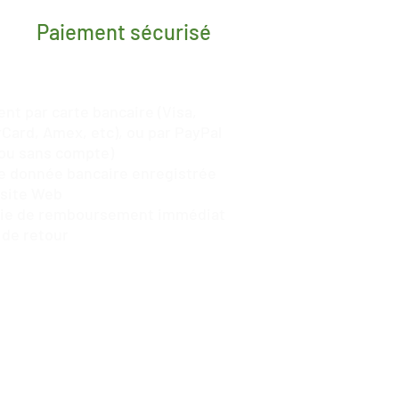
Paiement sécurisé
nt par carte bancaire (Visa,
Card, Amex, etc), ou par
PayPal
ou sans compte)
 donnée bancaire enregistrée
 site Web
tie de remboursement immédiat
 de retour