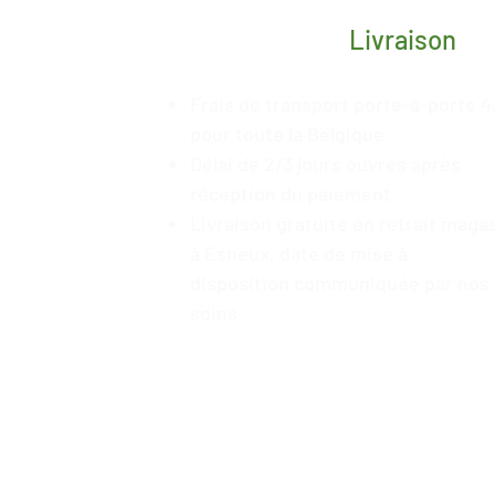
Livraison
Frais de transport porte-à-porte 4
pour toute la Belgique
Délai de 2/3 jours ouvrés après
réception du paiement
Livraison gratuite en retrait maga
à Esneux, date de mise à
disposition
communiquée
par nos
soins