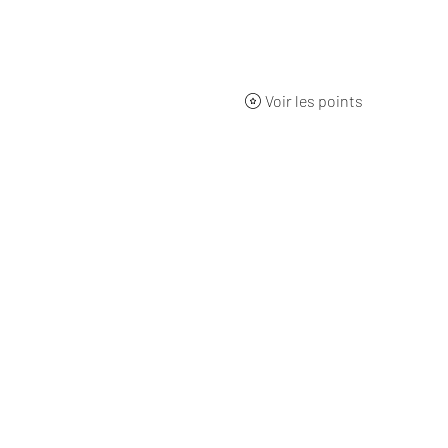
ueil
BOUTIQUE
Qui sommes-nous ?
L'origine
Nos 
Voir les points