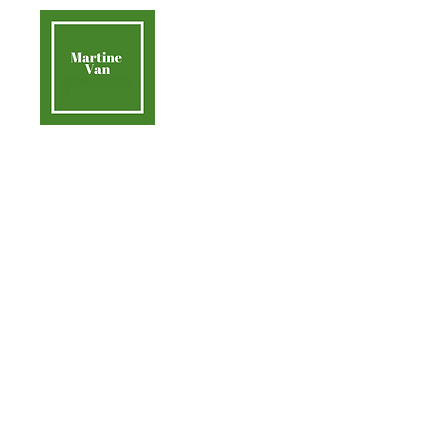
contact@martinevan.net
Martine Van
Acc
Aider la Terre