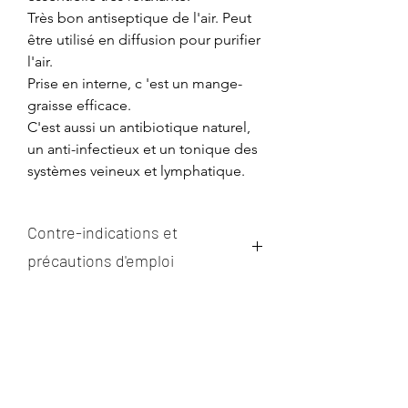
Très bon antiseptique de l'air. Peut
être utilisé en diffusion pour purifier
l'air.
Prise en interne, c 'est un mange-
graisse efficace.
C'est aussi un antibiotique naturel,
un anti-infectieux et un tonique des
systèmes veineux et lymphatique.
Contre-indications et
précautions d'emploi
Pas d'exposition au soleil après
application car photosensibilisante.
Attendre 48 heures avant de
s'exposer.
Déconseillée pendant les 3