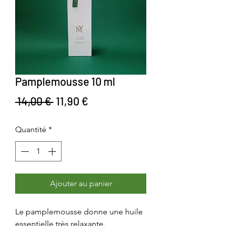
Pamplemousse 10 ml
Prix original
Prix promotionnel
 14,00 € 
11,90 €
Quantité
*
Ajouter au panier
Le pamplemousse donne une huile
essentielle très relaxante.