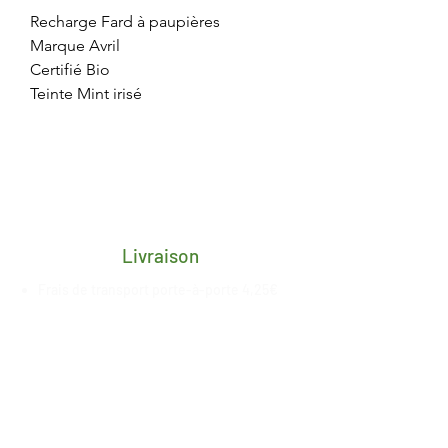
Recharge Fard à paupières
Marque Avril
Certifié Bio
Teinte Mint irisé
Livraison
Frais de transport porte-à-porte 4,25€
pour toute la Belgique
Délai de 2/3 jours ouvrés après
réception du paiement
Livraison gratuite en retrait magasin à
Esneux, date de mise à
disposition
communiquée
par nos
soins