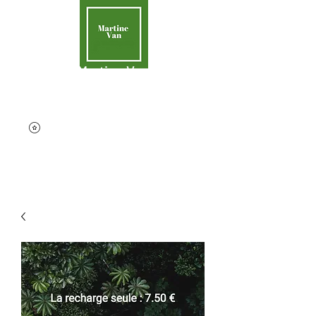
Martine Van
Aider la Terre
contact@martinevan.net