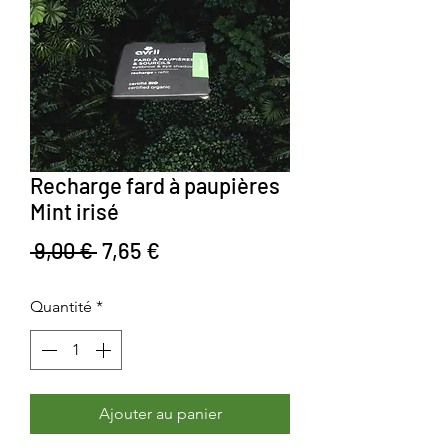
Recharge fard à paupières
Mint irisé
Prix original
Prix promotionnel
 9,00 € 
7,65 €
Quantité
*
Ajouter au panier