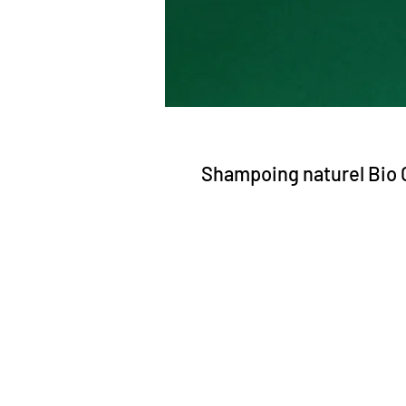
Shampoing naturel Bio 