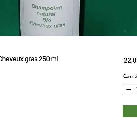
Cheveux gras 250 ml
 22,0
Quanti