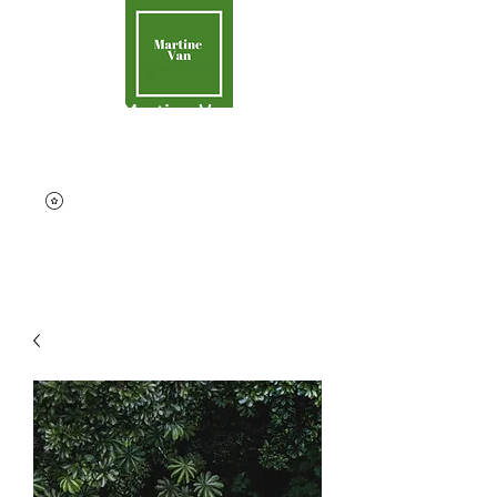
Martine Van
Aider la Terre
contact@martinevan.net