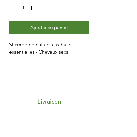
Ajouter au panier
Shampoing naturel aux huiles
essentielles - Cheveux secs
Livraison
Frais de transport porte-à-porte 4,25€
pour toute la Belgique
Délai de 2/3 jours ouvrés après
réception du paiement