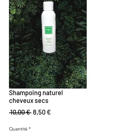
Shampoing naturel
cheveux secs
Prix original
Prix promotionnel
 10,00 € 
8,50 €
Quantité
*