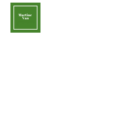
contact@martinevan.net
Martine Van
Acc
Aider la Terre