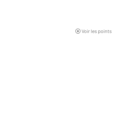
ueil
BOUTIQUE
Qui sommes-nous ?
L'origine
Nos 
Voir les points