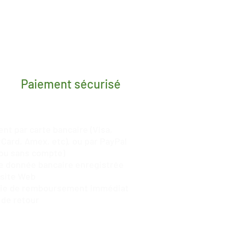
Paiement sécurisé
nt par carte bancaire (Visa,
Card, Amex, etc), ou par
PayPal
ou sans compte)
 donnée bancaire enregistrée
 site Web
tie de remboursement immédiat
 de retour