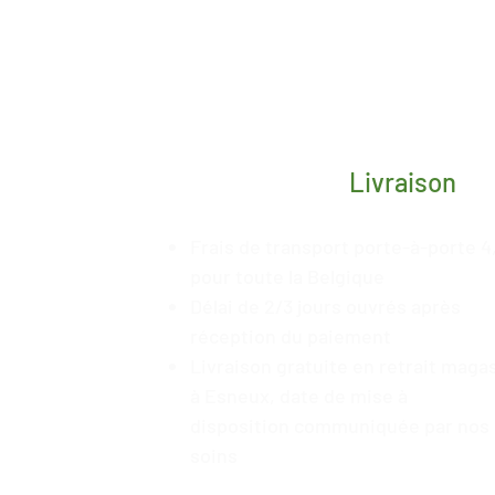
Livraison
Frais de transport porte-à-porte 4
pour toute la Belgique
Délai de 2/3 jours ouvrés après
réception du paiement
Livraison gratuite en retrait maga
à Esneux, date de mise à
disposition
communiquée
par nos
soins