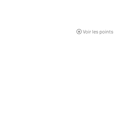
ueil
BOUTIQUE
Qui sommes-nous ?
L'origine
Nos 
Voir les points