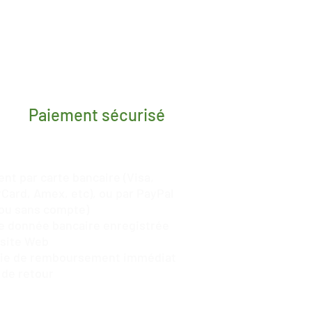
Paiement sécurisé
nt par carte bancaire (Visa,
Card, Amex, etc), ou par
PayPal
ou sans compte)
 donnée bancaire enregistrée
 site Web
tie de remboursement immédiat
 de retour