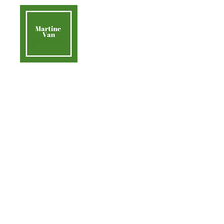
contact@martinevan.net
Martine Van
Acc
Aider la Terre