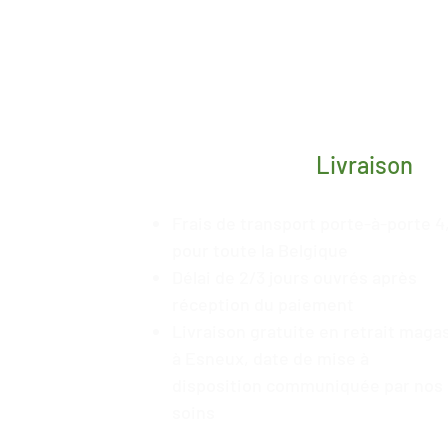
Livraison
Frais de transport porte-à-porte 4
pour toute la Belgique
Délai de 2/3 jours ouvrés après
réception du paiement
Livraison gratuite en retrait maga
à Esneux, date de mise à
disposition
communiquée
par nos
soins