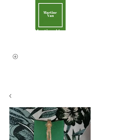
Martine Van
Aider la Terre
contact@martinevan.net