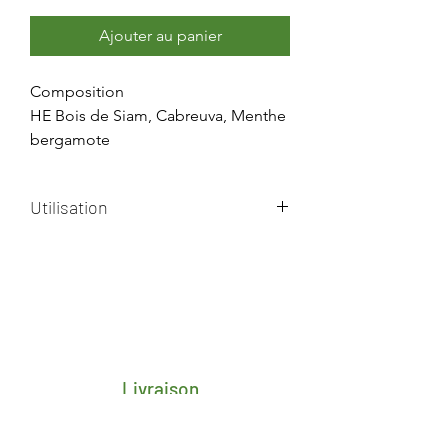
Ajouter au panier
Composition
HE Bois de Siam, Cabreuva, Menthe
bergamote
Utilisation
Appliquez pures ou diluées à 20 %
dans une huile végétale sur le bas
du dos et au plexus.
Livraison
Frais de transport porte-à-porte 4,25€
pour toute la Belgique