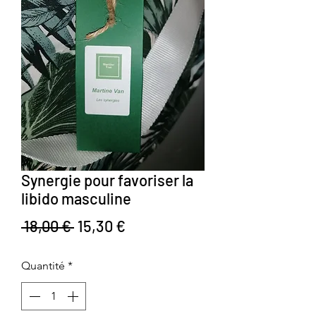
Synergie pour favoriser la
libido masculine
Prix original
Prix promotionnel
 18,00 € 
15,30 €
Quantité
*